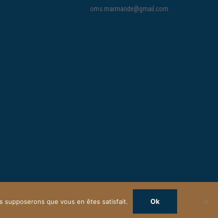
oms.marmande@gmail.com
Ok
ous supposerons que vous en êtes satisfait.