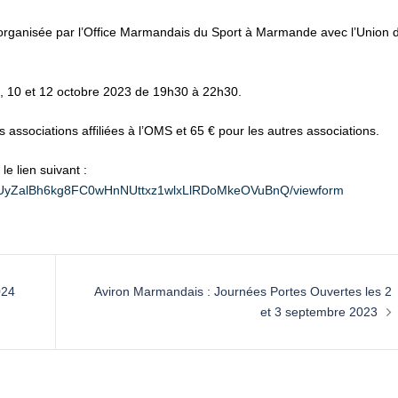
organisée par l’Office Marmandais du Sport à Marmande avec l’Union 
 5, 10 et 12 octobre 2023 de 19h30 à 22h30.
 associations affiliées à l’OMS et 65 € pour les autres associations.
le lien suivant :
VpaUyZalBh6kg8FC0wHnNUttxz1wlxLlRDoMkeOVuBnQ/viewform
024
Aviron Marmandais : Journées Portes Ouvertes les 2
et 3 septembre 2023