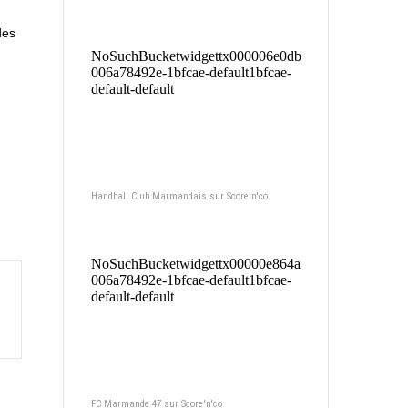
des
Handball Club Marmandais sur Score'n'co
FC Marmande 47 sur Score'n'co