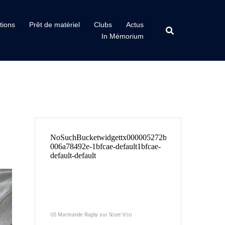
tions
Prêt de matériel
Clubs
Actus
In Mémorium
US Marmande Rugby sur Score'n'co