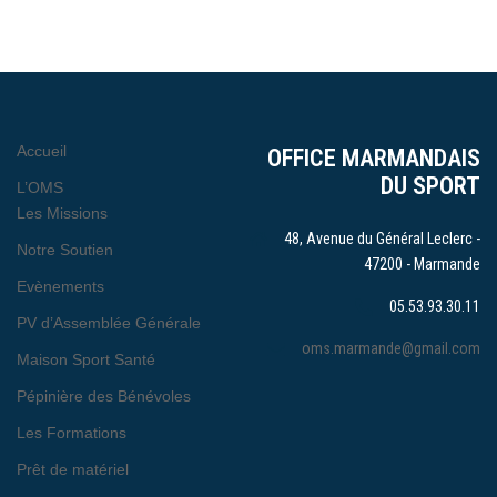
Accueil
OFFICE MARMANDAIS
DU SPORT
L’OMS
Les Missions
48, Avenue du Général Leclerc -
Notre Soutien
47200 - Marmande
Evènements
05.53.93.30.11
PV d’Assemblée Générale
oms.marmande@gmail.com
Maison Sport Santé
Pépinière des Bénévoles
Les Formations
Prêt de matériel