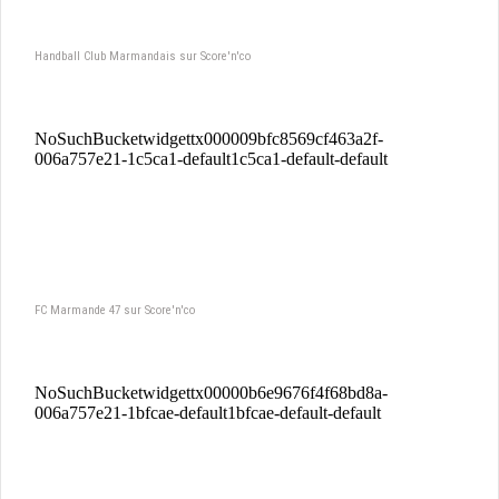
Handball Club Marmandais sur Score'n'co
FC Marmande 47 sur Score'n'co