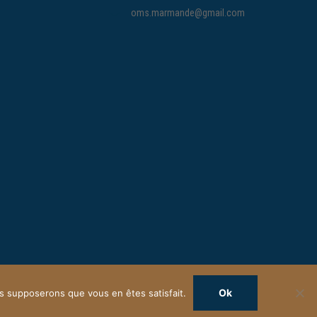
oms.marmande@gmail.com
Ok
ous supposerons que vous en êtes satisfait.