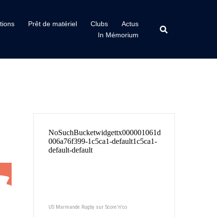
tions
Prêt de matériel
Clubs
Actus
In Mémorium
US Marmande Rugby sur Score'n'co