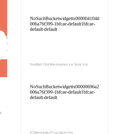
Handball Club Marmandais sur Score'n'co
a
FC Marmande 47 sur Score'n'co