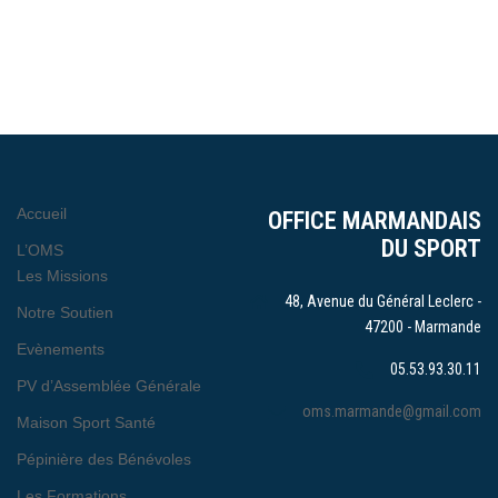
Accueil
OFFICE MARMANDAIS
DU SPORT
L’OMS
Les Missions
48, Avenue du Général Leclerc -
Notre Soutien
47200 - Marmande
Evènements
05.53.93.30.11
PV d’Assemblée Générale
oms.marmande@gmail.com
Maison Sport Santé
Pépinière des Bénévoles
Les Formations