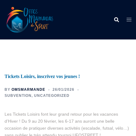
Tickets Loisirs, inscrivez vos jeunes !
BY
OMSMARMANDE
26/01/2026
SUBVENTION
,
UNCATEGORIZED
Les Tickets Loisirs font leur grand retour pour les vacances
d’Hiver ! Du 9 au 20 février, les 6-17 ans auront une belle
occasion de pratiquer diverses activités (escalade, futsal, vélo…)
sans oublier le très attendu tournoi UFOSTREET !