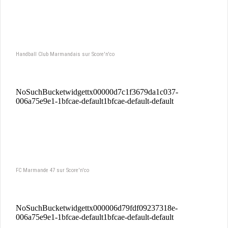
Handball Club Marmandais sur Score'n'co
FC Marmande 47 sur Score'n'co