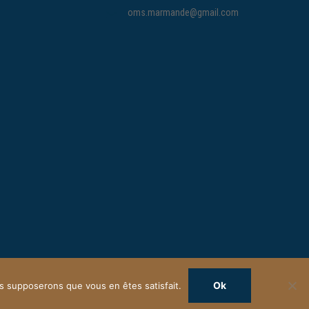
oms.marmande@gmail.com
Ok
ous supposerons que vous en êtes satisfait.