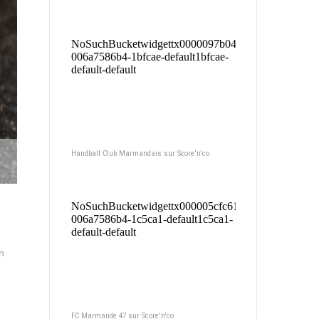
Handball Club Marmandais sur Score'n'co
n
FC Marmande 47 sur Score'n'co