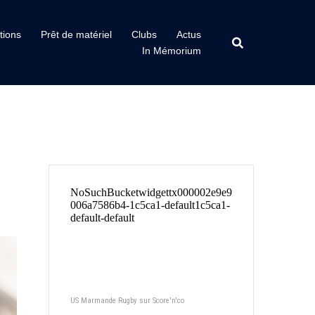
tions
Prêt de matériel
Clubs
Actus
In Mémorium
US Marmande Rugby sur Score'n'co