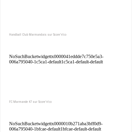
Handball Club Marmandais sur Score'n'co
FC Marmande 47 sur Score'n'co