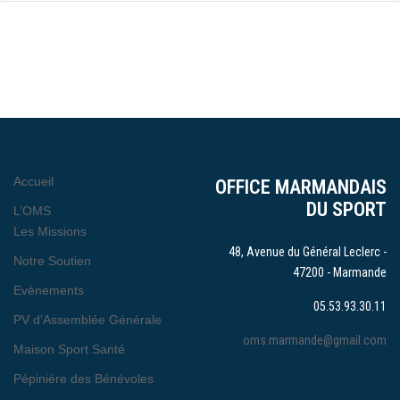
Accueil
OFFICE MARMANDAIS
DU SPORT
L’OMS
Les Missions
48, Avenue du Général Leclerc -
Notre Soutien
47200 - Marmande
Evènements
05.53.93.30.11
PV d’Assemblée Générale
oms.marmande@gmail.com
Maison Sport Santé
Pépinière des Bénévoles