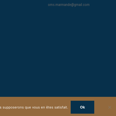
oms.marmande@gmail.com
Ok
ous supposerons que vous en êtes satisfait.