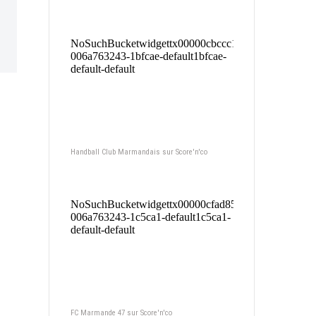
Handball Club Marmandais sur Score'n'co
FC Marmande 47 sur Score'n'co