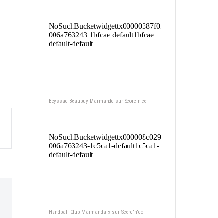
Beyssac Beaupuy Marmande sur Score'n'co
Handball Club Marmandais sur Score'n'co