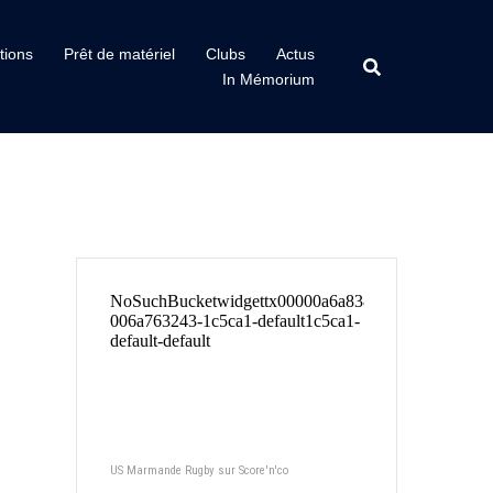
tions
Prêt de matériel
Clubs
Actus
In Mémorium
US Marmande Rugby sur Score'n'co