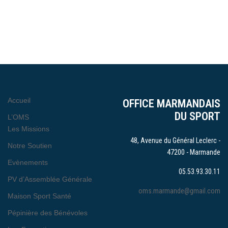
Accueil
OFFICE MARMANDAIS
DU SPORT
L’OMS
Les Missions
48, Avenue du Général Leclerc -
Notre Soutien
47200 - Marmande
Evènements
05.53.93.30.11
PV d’Assemblée Générale
oms.marmande@gmail.com
Maison Sport Santé
Pépinière des Bénévoles