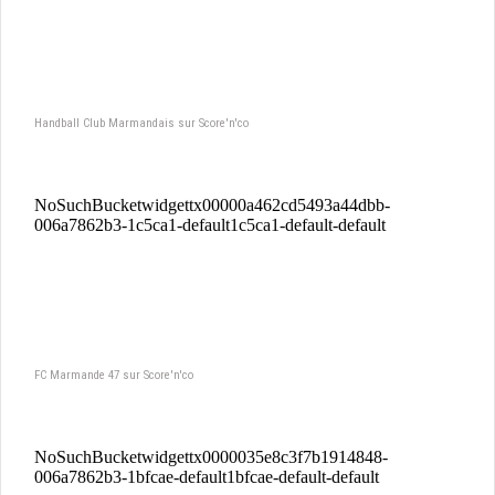
Handball Club Marmandais sur Score'n'co
FC Marmande 47 sur Score'n'co