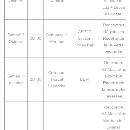
Octobre
Dartiailh
St Jean de
Luz + Levée
de rideau
Rencontres
ASPTT
Régionales
Samedi 8
Gymnase J.
20h00
Section
Recette de
Octobre
Martinot
Volley Ball
la buvette
reversée
Rencontre
N2 Masculine
Colineum
Samedi 8
BBM/JSA
20h00
Pascal
BBM
octobre
Recette de
Laperche
la bourriche
reversée
Rencontre
N3 Masculine
Marmande /
Eysines