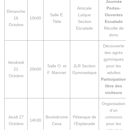
Journée
Amicale
Portes-
Dimanche
Salle E.
Laïque
Ouvertes
16
10h00
Tible
Section
Escalade
Octobre
Escalade
Récolte de
dons
Découverte
des agrès
gymniques
Vendredi
Salle O. et
JLR Section
pour les
21
20h00
F. Manciet
Gymnastique
adultes
Octobre
Participation
libre des
visiteurs
Organisation
d’un
Jeudi 27
Boulodrome
Pétanque de
concours
14h30
Octobre
Cesa
l’Esplanade
pour les