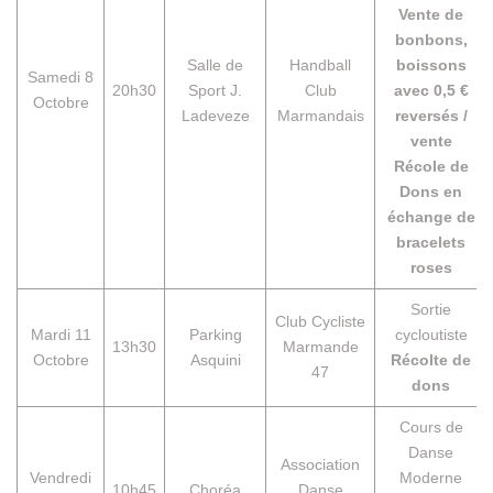
Vente de
bonbons,
Salle de
Handball
boissons
Samedi 8
20h30
Sport J.
Club
avec 0,5 €
Octobre
Ladeveze
Marmandais
reversés /
vente
Récole de
Dons en
échange de
bracelets
roses
Sortie
Club Cycliste
Mardi 11
Parking
cycloutiste
13h30
Marmande
Octobre
Asquini
Récolte de
47
dons
Cours de
Danse
Association
Vendredi
Moderne
10h45
Choréa
Danse