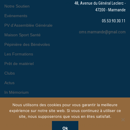
48, Avenue du Général Leclerc -
Notre Soutien
47200 - Marmande
Evènements
05.53.93.30.11
PV d’Assemblée Générale
oms.marmande@gmail.com
Maison Sport Santé
Pépinière des Bénévoles
Les Formations
Prêt de matériel
Clubs
Actus
In Mémorium
Nous utilisons des cookies pour vous garantir la meilleure
expérience sur notre site web. Si vous continuez à utiliser ce
site, nous supposerons que vous en êtes satisfait.
© 2026 OFFICE MARMANDAIS DU SPORT. Proudly powered by
Ok