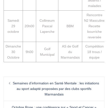
aidants /
malades
Rencontre
Samedi
Collineum
N2 Masculine
29
20h00
Pascal
BBM
Recette
octobre
Laperche
bourriche
reversée
Dimanche
AS de Golf
Compétition
Golf
30
9h00
du
18 trous /
Municipal
Octobre
Marmandais
équipe
Semaines d’information en Santé Mentale : les initiations
au sport adapté proposées par des clubs sportifs
Marmandais
Octobre Rose : une conférence sur « Sport et Cancer »