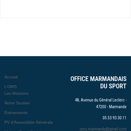
Accueil
OFFICE MARMANDAIS
DU SPORT
L’OMS
Les Missions
48, Avenue du Général Leclerc -
Notre Soutien
47200 - Marmande
Evènements
05.53.93.30.11
PV d’Assemblée Générale
oms.marmande@gmail.com