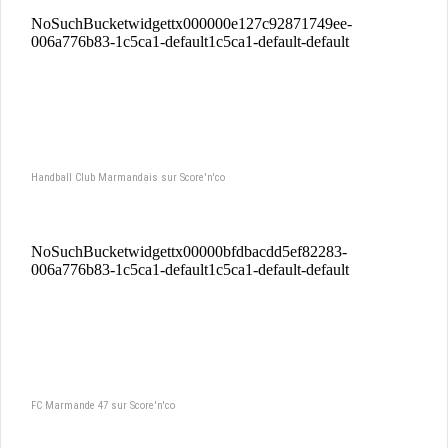
Handball Club Marmandais sur Score'n'co
FC Marmande 47 sur Score'n'co