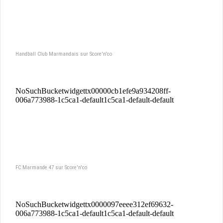
Handball Club Marmandais sur Score'n'co
FC Marmande 47 sur Score'n'co