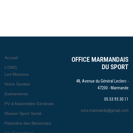
Accueil
OFFICE MARMANDAIS
DU SPORT
L’OMS
Les Missions
48, Avenue du Général Leclerc -
Notre Soutien
47200 - Marmande
Evènements
05.53.93.30.11
PV d’Assemblée Générale
oms.marmande@gmail.com
Maison Sport Santé
Pépinière des Bénévoles