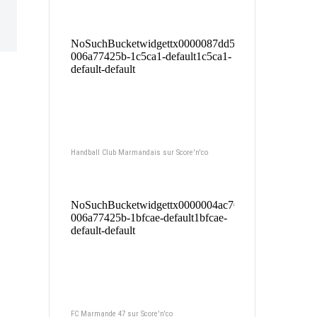
Handball Club Marmandais sur Score'n'co
FC Marmande 47 sur Score'n'co