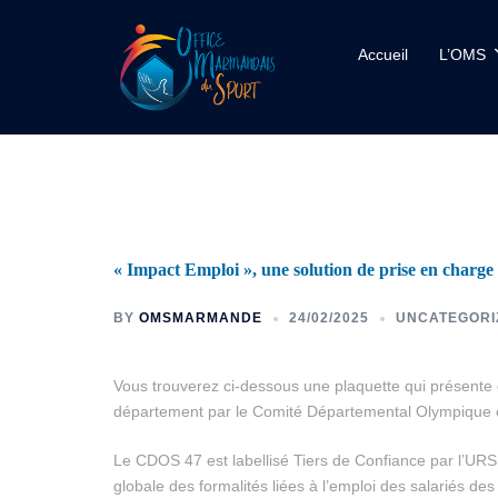
Accueil
L’OMS
« Impact Emploi », une solution de prise en charge 
BY
OMSMARMANDE
24/02/2025
UNCATEGORI
Vous trouverez ci-dessous une plaquette qui présente d
département par le Comité Départemental Olympique e
Le CDOS 47 est labellisé Tiers de Confiance par l’URSS
globale des formalités liées à l’emploi des salariés des