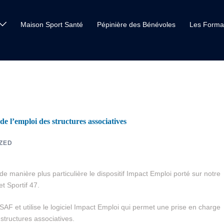
Maison Sport Santé
Pépinière des Bénévoles
Les Forma
de l’emploi des structures associatives
ZED
e manière plus particulière le dispositif Impact Emploi porté sur notre
t Sportif 47.
AF et utilise le logiciel Impact Emploi qui permet une prise en charge
 structures associatives.