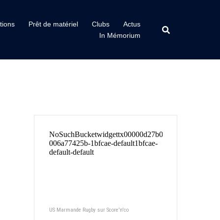
tions
Prêt de matériel
Clubs
Actus
In Mémorium
US Marmande Rugby sur Score'n'co