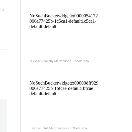
un
Beyssac Beaupuy Marmande sur Score'n'co
Handball Club Marmandais sur Score'n'co