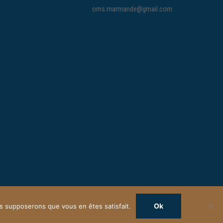
oms.marmande@gmail.com
Ok
ous supposerons que vous en êtes satisfait.