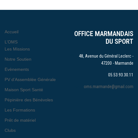
Accueil
OFFICE MARMANDAIS
DU SPORT
L’OMS
Les Missions
48, Avenue du Général Leclerc -
Notre Soutien
47200 - Marmande
Evènements
05.53.93.30.11
PV d’Assemblée Générale
oms.marmande@gmail.com
Maison Sport Santé
Pépinière des Bénévoles
Les Formations
Prêt de matériel
Clubs