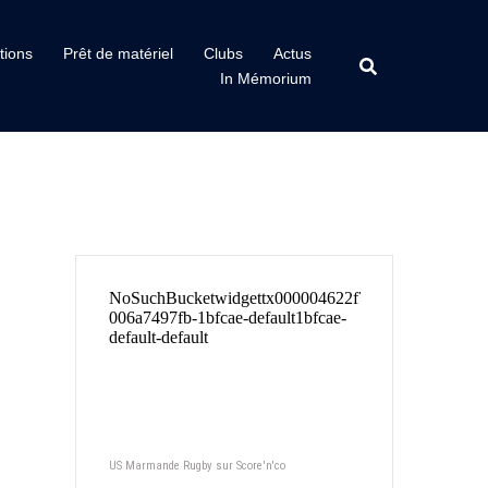
tions
Prêt de matériel
Clubs
Actus
In Mémorium
US Marmande Rugby sur Score'n'co