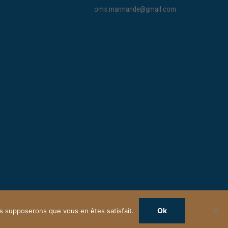
oms.marmande@gmail.com
Ok
ous supposerons que vous en êtes satisfait.