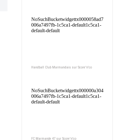
Handball Club Marmandais sur Score'n'co
FC Marmande 47 sur Score'n'co