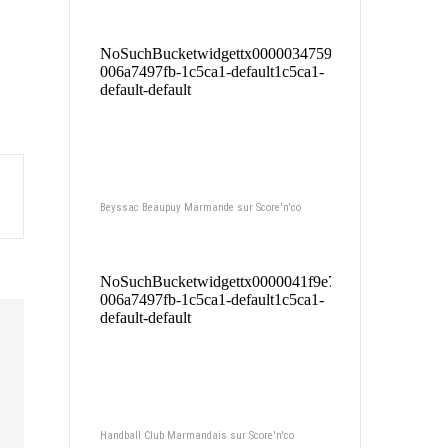
Beyssac Beaupuy Marmande sur Score'n'co
Handball Club Marmandais sur Score'n'co