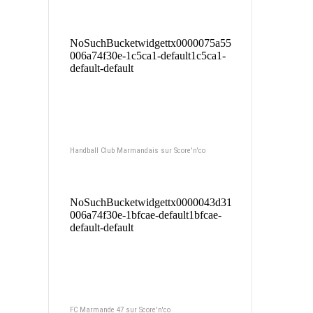
Handball Club Marmandais sur Score'n'co
FC Marmande 47 sur Score'n'co