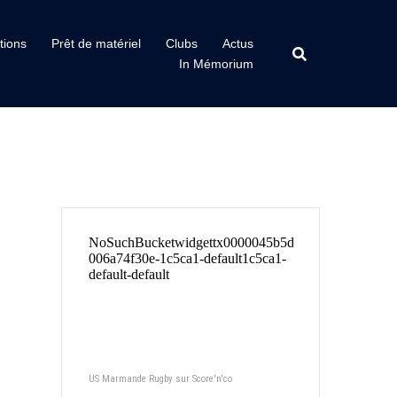
tions
Prêt de matériel
Clubs
Actus
In Mémorium
US Marmande Rugby sur Score'n'co