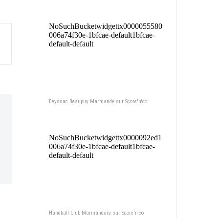
Beyssac Beaupuy Marmande sur Score'n'co
Handball Club Marmandais sur Score'n'co