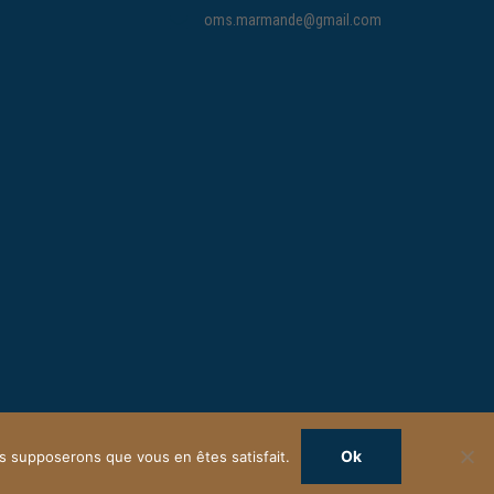
oms.marmande@gmail.com
Ok
ous supposerons que vous en êtes satisfait.