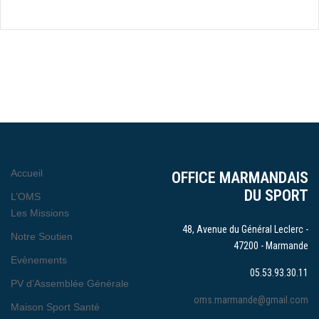
Accueil
OFFICE MARMANDAIS
DU SPORT
L’OMS
Les Missions
48, Avenue du Général Leclerc -
Notre Soutien
47200 - Marmande
Evènements
05.53.93.30.11
PV d’Assemblée Générale
oms.marmande@gmail.com
Maison Sport Santé