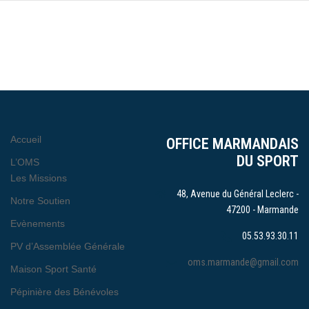
Accueil
OFFICE MARMANDAIS
DU SPORT
L’OMS
Les Missions
48, Avenue du Général Leclerc -
Notre Soutien
47200 - Marmande
Evènements
05.53.93.30.11
PV d’Assemblée Générale
oms.marmande@gmail.com
Maison Sport Santé
Pépinière des Bénévoles