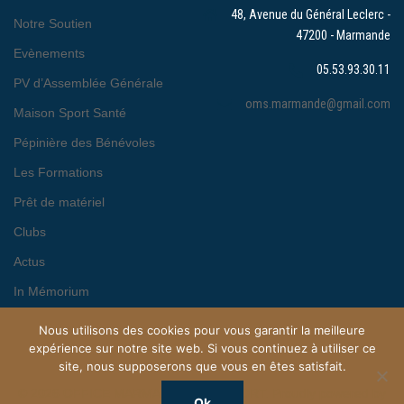
48, Avenue du Général Leclerc -
Notre Soutien
47200 - Marmande
Evènements
05.53.93.30.11
PV d’Assemblée Générale
oms.marmande@gmail.com
Maison Sport Santé
Pépinière des Bénévoles
Les Formations
Prêt de matériel
Clubs
Actus
In Mémorium
Nous utilisons des cookies pour vous garantir la meilleure
expérience sur notre site web. Si vous continuez à utiliser ce
site, nous supposerons que vous en êtes satisfait.
© 2026 OFFICE MARMANDAIS DU SPORT. Proudly powered by
Ok