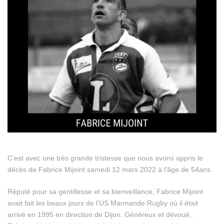
C’est avec une très grande tristesse que nous avons appris le
décès de Fabrice Mijoint samedi 12 mars 2022 à l’âge de 54ans.
Réputé pour sa gentillesse et sa bienveillance, Fabrice Mijoint
avait fait les beaux jours de l’US Marmande Rugby où il était
arrivé en 1995 en direction de Dijon. Généreux et dévoué,