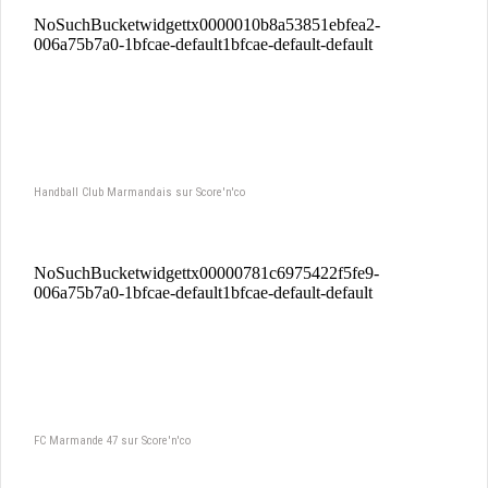
Handball Club Marmandais sur Score'n'co
FC Marmande 47 sur Score'n'co