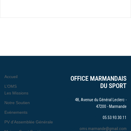
Accueil
OFFICE MARMANDAIS
DU SPORT
L’OMS
Les Missions
48, Avenue du Général Leclerc -
Notre Soutien
47200 - Marmande
Evènements
05.53.93.30.11
PV d’Assemblée Générale
oms.marmande@gmail.com