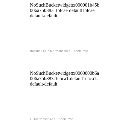
Handball Club Marmandais sur Score'n'co
FC Marmande 47 sur Score'n'co