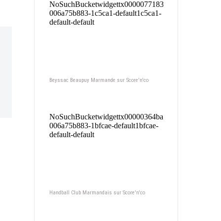
Beyssac Beaupuy Marmande sur Score'n'co
Handball Club Marmandais sur Score'n'co