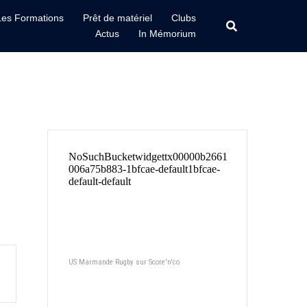
Les Formations
Prêt de matériel
Clubs
Actus
In Mémorium
US Marmande Rugby sur Score'n'co