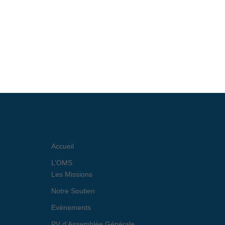
Accueil
L’OMS
Les Missions
Notre Soutien
Evènements
PV d’Assemblée Générale