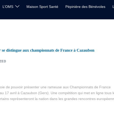
L’OMS
Maison Sport Santé
Pépinière des Bénévoles
 se distingue aux championnats de France à Cazaubon
ZED
a joie de pouvoir présenter une rameuse aux Championnats de France
au 17 avril à Cazaubon (Gers). Une compétition qui met en ligne tous l
ertains représenteront la nation dans les grandes rencontres européen