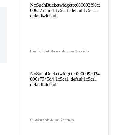
Handball Club Marmandais sur Score'n'co
FC Marmande 47 sur Score'n'co