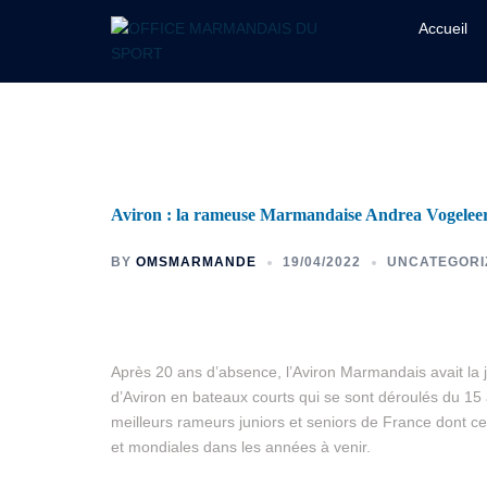
Accueil
Aviron : la rameuse Marmandaise Andrea Vogeleer
BY
OMSMARMANDE
19/04/2022
UNCATEGORI
Après 20 ans d’absence, l’Aviron Marmandais avait l
d’Aviron en bateaux courts qui se sont déroulés du 15 
meilleurs rameurs juniors et seniors de France dont c
et mondiales dans les années à venir.