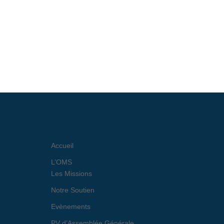
Accueil
L’OMS
Les Missions
Notre Soutien
Evènements
PV d’Assemblée Générale