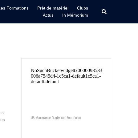
Les Formations
Prêt de matériel
Clubs
Actus
In Mémorium
es
US Marmande Rugby sur Score'n'co
nes