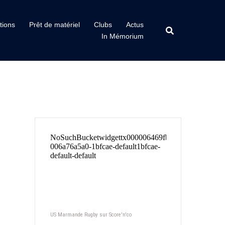
tions
Prêt de matériel
Clubs
Actus
In Mémorium
US Marmande Rugby sur Score'n'co