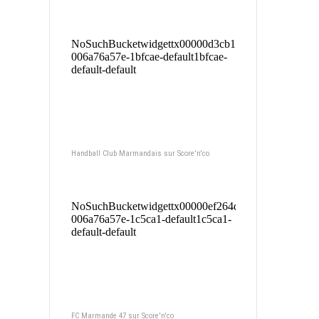
Handball Club Marmandais sur Score'n'co
FC Marmande 47 sur Score'n'co