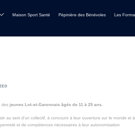
Maison Sport Santé
Pépinière des Bénévoles
Les Forma
ZED
ar des
jeunes Lot-et-Garonnais âgés de 11 à 25 ans.
stir au sein d’un collectif, à concourir à leur ouverture sur le monde et à
itoyenneté et de compétences nécessaires à leur autonomisation.