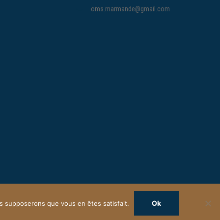
oms.marmande@gmail.com
Ok
ous supposerons que vous en êtes satisfait.