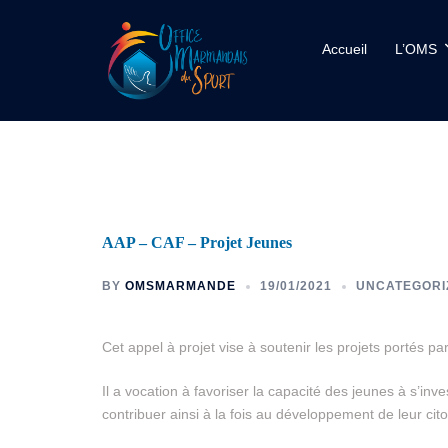
Accueil
L’OMS
AAP – CAF – Projet Jeunes
BY
OMSMARMANDE
19/01/2021
UNCATEGORI
Cet appel à projet vise à soutenir les projets portés p
Il a vocation à favoriser la capacité des jeunes à s’inve
contribuer ainsi à la fois au développement de leur c