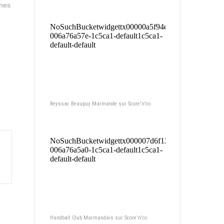
unes
Beyssac Beaupuy Marmande sur Score'n'co
Handball Club Marmandais sur Score'n'co